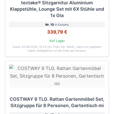
tectake® Sitzgarnitur Aluminium
Klappstühle, Lounge Set mit 6X Stühle und
1x Gla
Nr. 15
in Esssets
339,79 €
Auf Lager
Stand: 02.08.2026, 10:24 Uhr
. Preis inkl. MwSt., kann sich geändert
haben. Maßgeblich ist der Preis auf Amazon.
COSTWAY 9 TLG. Rattan Gartenmöbel Set,
Sitzgruppe für 8 Personen, Gartentisch mi