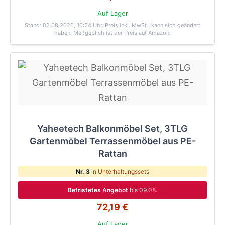
Auf Lager
Stand: 02.08.2026, 10:24 Uhr
. Preis inkl. MwSt., kann sich geändert
haben. Maßgeblich ist der Preis auf Amazon.
Yaheetech Balkonmöbel Set, 3TLG
Gartenmöbel Terrassenmöbel aus PE-
Rattan
Nr. 3
in Unterhaltungssets
Befristetes Angebot
bis 09.08.
72,19 €
Auf Lager