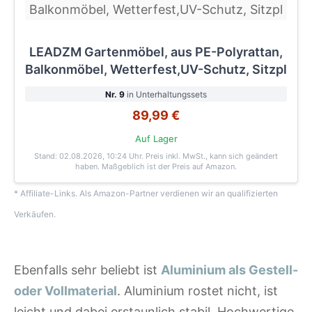
LEADZM Gartenmöbel, aus PE-Polyrattan,
Balkonmöbel, Wetterfest,UV-Schutz, Sitzpl
Nr. 9
in Unterhaltungssets
89,99 €
Auf Lager
Stand: 02.08.2026, 10:24 Uhr
. Preis inkl. MwSt., kann sich geändert
haben. Maßgeblich ist der Preis auf Amazon.
* Affiliate-Links. Als Amazon-Partner verdienen wir an qualifizierten
Verkäufen.
Ebenfalls sehr beliebt ist
Aluminium als Gestell-
oder Vollmaterial
. Aluminium rostet nicht, ist
leicht und dabei erstaunlich stabil. Hochwertige