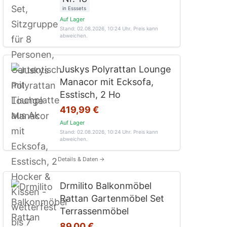
in Esssets
Auf Lager
Stand: 02.08.2026, 10:24 Uhr
. Preis kann
abweichen.
Juskys Polyrattan Lounge
Manacor mit Ecksofa,
Esstisch, 2 Ho
419,99 €
Auf Lager
Stand: 02.08.2026, 10:24 Uhr
. Preis kann
abweichen.
Details & Daten →
Drmilito Balkonmöbel
Rattan Gartenmöbel Set
Terrassenmöbel
89,00 €