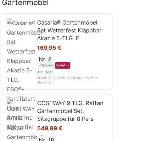
Gartenmöbel
Casaria® Gartenmöbel
Set Wetterfest Klappbar
Akazie 5-TLG. F
169,95 €
Nr. 8
in Esssets
Endet in
Auf Lager
Stand: 02.08.2026, 10:24 Uhr
. Preis kann
abweichen.
COSTWAY 9 TLG. Rattan
Gartenmöbel Set,
Sitzgruppe für 8 Pers
549,99 €
Nr. 18