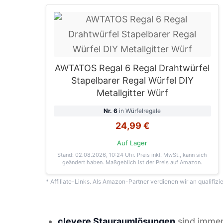
AWTATOS Regal 6 Regal Drahtwürfel
Stapelbarer Regal Würfel DIY
Metallgitter Würf
Nr. 6
in Würfelregale
24,99 €
Auf Lager
Stand: 02.08.2026, 10:24 Uhr
. Preis inkl. MwSt., kann sich
geändert haben. Maßgeblich ist der Preis auf Amazon.
* Affiliate-Links. Als Amazon-Partner verdienen wir an qualifizi
clevere Stauraumlösungen
sind immer