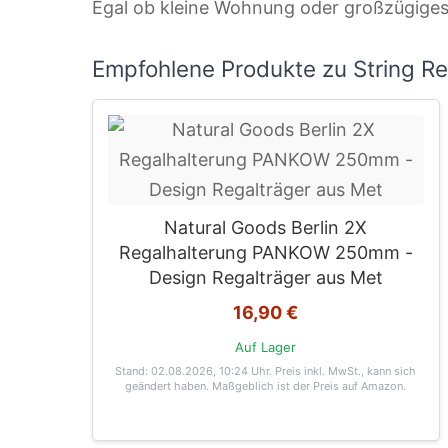
Egal ob kleine Wohnung oder großzügige
Empfohlene Produkte zu String R
Natural Goods Berlin 2X
Regalhalterung PANKOW 250mm -
Design Regalträger aus Met
16,90 €
Auf Lager
Stand: 02.08.2026, 10:24 Uhr
. Preis inkl. MwSt., kann sich
geändert haben. Maßgeblich ist der Preis auf Amazon.