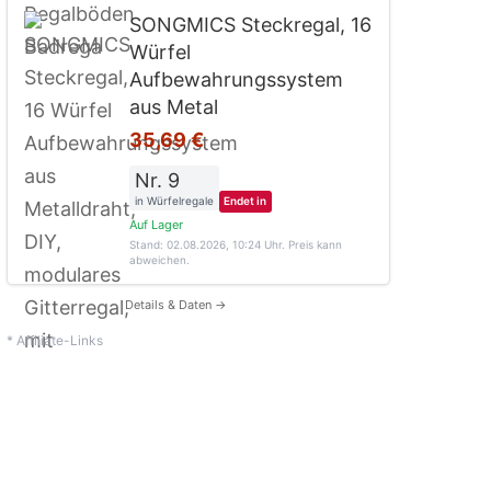
SONGMICS Steckregal, 16
Würfel
Aufbewahrungssystem
aus Metal
35,69 €
Nr. 9
in Würfelregale
Endet in
Auf Lager
Stand: 02.08.2026, 10:24 Uhr
. Preis kann
abweichen.
Details & Daten →
* Affiliate-Links