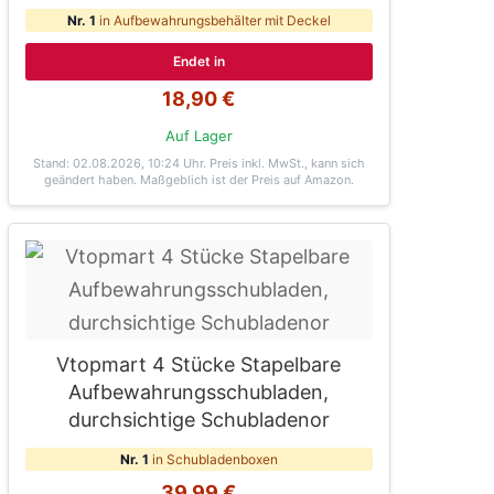
Nr. 1
in Aufbewahrungsbehälter mit Deckel
Endet in
18,90 €
Auf Lager
Stand: 02.08.2026, 10:24 Uhr
. Preis inkl. MwSt., kann sich
geändert haben. Maßgeblich ist der Preis auf Amazon.
Vtopmart 4 Stücke Stapelbare
Aufbewahrungsschubladen,
durchsichtige Schubladenor
Nr. 1
in Schubladenboxen
39,99 €