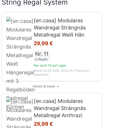
String Regal System
[en.casa] Modulares
Wandregal Strängnäs
Metallregal Weiß Hän
29,99 €
Nr. 11
in Regale
Nur noch 19 auf Lager
Stand: 02.08.2026, 10:24 Uhr
. Preis kann
abweichen.
Details & Daten →
[en.casa] Modulares
Wandregal Strängnäs
Metallregal Anthrazi
29,99 €