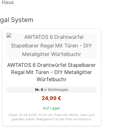
s Haus
egal System
AWTATOS 6 Drahtwürfel Stapelbarer
Regal Mit Türen - DIY Metallgitter
Würfelbuchr
Nr. 6
in Würfelregale
24,99 €
Auf Lager
Stand: 02.08.2026, 10:24 Uhr
. Preis inkl. MwSt., kann sich
geändert haben. Maßgeblich ist der Preis auf Amazon.